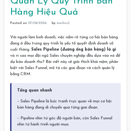
Quản Lý Quy Trình Bán
Hàng Hiệu Quả
Posted on
07/06/2026
by
merlins3
Với người làm kinh doanh, việc nắm rõ từng cơ hội bán hàng
đang ở đâu trong quy trình là yếu tố quyết định doanh số
cuối tháng.
Sales Pipeline (đường ống bán hàng) là gì
và vì sao mọi đội ngũ Sales chuyên nghiệp đều dựa vào nó để
dự báo doanh thu? Bài viết này sẽ giải thích khái niệm, phân
biệt với Sales Funnel, mô tả các giai đoạn và cách quản lý
bằng CRM.
Tổng quan nhanh
– Sales Pipeline là bức tranh trực quan về mọi cơ hội
bán hàng đang di chuyển qua từng giai đoạn.
– Pipeline nhìn từ góc độ người bán, còn Sales Funnel
nhìn từ hành trình người mua.