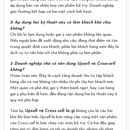
áp dụng hơn với nhiều loại sản phẩm bổ trợ. Doanh nghiệp
giỏi thường kết hợp cả hai một cách linh hoạt.
2. Áp dụng hai kỹ thuật này có làm khách khó chịu
không?
Chỉ khi bị lạm dụng hoặc gợi ý sản phẩm không liên quan.
Nếu người bán đề xuất đúng nhu cầu, đúng thời điểm và tôn
trọng quyết định của khách, phần lớn khách hàng xem đây là
dịch vụ tư vấn hữu ích chứ không phải sự làm phiền.
3. Doanh nghiệp nhỏ có nên dùng Upsell và Cross-sell
không?
Hoàn toàn nên. Đây là cách tăng doanh thu từ tập khách
hàng sẵn có mà không tốn nhiều chi phí thu hút khách mới.
Một quán cà phê nhỏ gợi ý thêm bánh ngọt, hay cửa hàng
gợi ý phụ kiện đi kèm, đều đang tận dụng hai kỹ thuật này ở
quy mô phù hợp.
Tóm lại,
Upsell và Cross-sell là gì
không còn là câu hỏi
khó khi bạn hiểu Upsell là bán nâng cấp cùng một sản phẩm,
còn Cross-sell là bán chéo các món bổ trợ. Cả hai đều giúp
tăng giá trị đơn hàng và tối ưu doanh thu, nhưng chỉ phát