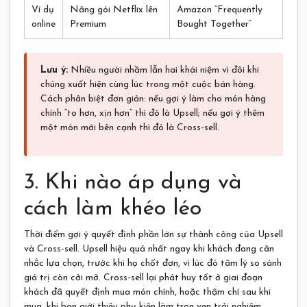
Ví dụ
Nâng gói Netflix lên
Amazon “Frequently
online
Premium
Bought Together”
Lưu ý:
Nhiều người nhầm lẫn hai khái niệm vì đôi khi
chúng xuất hiện cùng lúc trong một cuộc bán hàng.
Cách phân biệt đơn giản: nếu gợi ý làm cho món hàng
chính “to hơn, xịn hơn” thì đó là Upsell; nếu gợi ý thêm
một món mới bên cạnh thì đó là Cross-sell.
3. Khi nào áp dụng và
cách làm khéo léo
Thời điểm gợi ý quyết định phần lớn sự thành công của Upsell
và Cross-sell. Upsell hiệu quả nhất ngay khi khách đang cân
nhắc lựa chọn, trước khi họ chốt đơn, vì lúc đó tâm lý so sánh
giá trị còn cởi mở. Cross-sell lại phát huy tốt ở giai đoạn
khách đã quyết định mua món chính, hoặc thậm chí sau khi
mua, khi bạn giới thiệu phụ kiện làm trọn vẹn trải nghiệm.