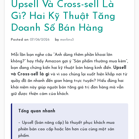
Upsell Và Cross-sell Là
Gì? Hai Kỹ Thuật Tăng
Doanh Số Bán Hàng
Posted on
07/06/2026
by
merlins3
Mỗi lần bạn nghe câu “Anh dùng thêm phần khoai lớn
không?” hay thấy Amazon gợi ý “Sản phẩm thường mua kèm”,
bạn đang chứng kiến hai kỹ thuật bán hàng kinh điển.
Upsell
và Cross-sell là gì
và vì sao chúng lại xuất hiện khắp nơi từ
quầy đồ ăn nhanh đến gian hàng trực tuyến? Hiểu đúng hai
khái niệm này giúp người bán tăng giá trị đơn hàng mà vẫn
giữ được thiện cảm của khách.
Tổng quan nhanh
– Upsell (bán nâng cấp) là thuyết phục khách mua
phiên bản cao cấp hoặc lớn hơn của cùng một sản
phẩm.