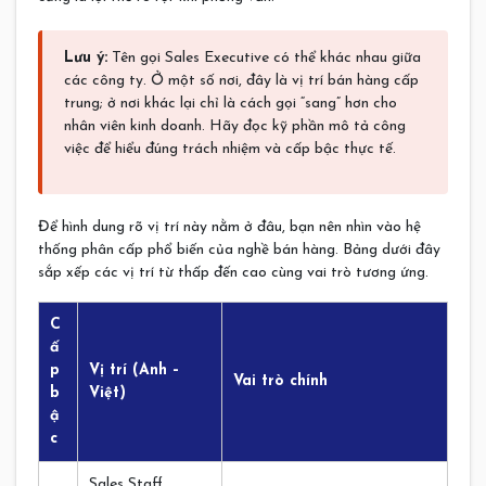
Lưu ý:
Tên gọi Sales Executive có thể khác nhau giữa
các công ty. Ở một số nơi, đây là vị trí bán hàng cấp
trung; ở nơi khác lại chỉ là cách gọi “sang” hơn cho
nhân viên kinh doanh. Hãy đọc kỹ phần mô tả công
việc để hiểu đúng trách nhiệm và cấp bậc thực tế.
Để hình dung rõ vị trí này nằm ở đâu, bạn nên nhìn vào hệ
thống phân cấp phổ biến của nghề bán hàng. Bảng dưới đây
sắp xếp các vị trí từ thấp đến cao cùng vai trò tương ứng.
C
ấ
p
Vị trí (Anh –
Vai trò chính
b
Việt)
ậ
c
Sales Staff