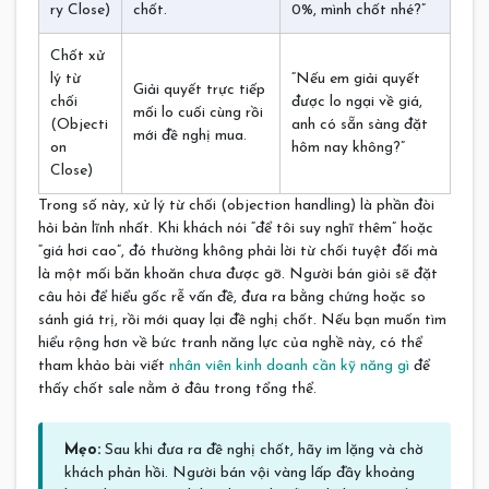
ry Close)
chốt.
0%, mình chốt nhé?”
Chốt xử
lý từ
“Nếu em giải quyết
Giải quyết trực tiếp
chối
được lo ngại về giá,
mối lo cuối cùng rồi
(Objecti
anh có sẵn sàng đặt
mới đề nghị mua.
on
hôm nay không?”
Close)
Trong số này, xử lý từ chối (objection handling) là phần đòi
hỏi bản lĩnh nhất. Khi khách nói “để tôi suy nghĩ thêm” hoặc
“giá hơi cao”, đó thường không phải lời từ chối tuyệt đối mà
là một mối băn khoăn chưa được gỡ. Người bán giỏi sẽ đặt
câu hỏi để hiểu gốc rễ vấn đề, đưa ra bằng chứng hoặc so
sánh giá trị, rồi mới quay lại đề nghị chốt. Nếu bạn muốn tìm
hiểu rộng hơn về bức tranh năng lực của nghề này, có thể
tham khảo bài viết
nhân viên kinh doanh cần kỹ năng gì
để
thấy chốt sale nằm ở đâu trong tổng thể.
Mẹo:
Sau khi đưa ra đề nghị chốt, hãy im lặng và chờ
khách phản hồi. Người bán vội vàng lấp đầy khoảng