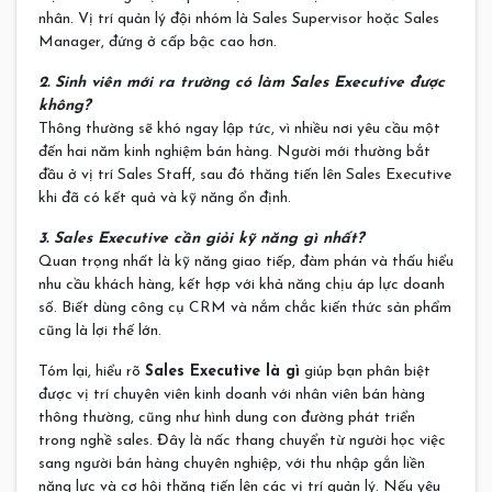
nhân. Vị trí quản lý đội nhóm là Sales Supervisor hoặc Sales
Manager, đứng ở cấp bậc cao hơn.
2. Sinh viên mới ra trường có làm Sales Executive được
không?
Thông thường sẽ khó ngay lập tức, vì nhiều nơi yêu cầu một
đến hai năm kinh nghiệm bán hàng. Người mới thường bắt
đầu ở vị trí Sales Staff, sau đó thăng tiến lên Sales Executive
khi đã có kết quả và kỹ năng ổn định.
3. Sales Executive cần giỏi kỹ năng gì nhất?
Quan trọng nhất là kỹ năng giao tiếp, đàm phán và thấu hiểu
nhu cầu khách hàng, kết hợp với khả năng chịu áp lực doanh
số. Biết dùng công cụ CRM và nắm chắc kiến thức sản phẩm
cũng là lợi thế lớn.
Tóm lại, hiểu rõ
Sales Executive là gì
giúp bạn phân biệt
được vị trí chuyên viên kinh doanh với nhân viên bán hàng
thông thường, cũng như hình dung con đường phát triển
trong nghề sales. Đây là nấc thang chuyển từ người học việc
sang người bán hàng chuyên nghiệp, với thu nhập gắn liền
năng lực và cơ hội thăng tiến lên các vị trí quản lý. Nếu yêu