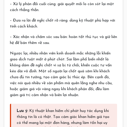
– Xử lý phản đối cuối cùng: giải quyết mối lo còn sót lại một
cách thẳng thắn.
– Đưa ra lời đề nghị chốt rõ ràng: dùng kỹ thuật phù hợp với
tính cách khách.
– Xác nhận và chăm sóc sau bán: hoàn tất thủ tục và giữ liên
hệ để bán thêm về sau.
Ngược lại, nhiều nhân viên kinh doanh mắc những lỗi khiến
giao dịch tuột mất ở phút chót. Sai lầm phổ biến nhất là
không dám đề nghị chốt vì sợ bị từ chối, khiến cuộc tư vấn
kéo dài vô định. Một số người lại chốt quá sớm khi khách
chưa đủ tin tưởng, tạo cảm giác bị thúc ép. Bên cạnh đó,
việc nói quá nhiều về sản phẩm mà quên lắng nghe nhu cầu,
hoặc giảm giá vội vàng ngay khi khách phản đối, đều làm
giảm giá trị cảm nhận và biên lợi nhuận.
Lưu ý:
Kỹ thuật khan hiếm chỉ phát huy tác dụng khi
thông tin là có thật. Tạo cảm giác khan hiếm giả tạo
có thể mang lại một đơn hàng, nhưng làm tổn hại uy