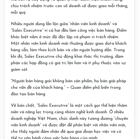
chịu trách nhiệm trước con số doanh số được giao mỗi tháng,
mỗi quý.
Nhiều người dùng lẫn lộn giữa “nhân viên kinh doanh” và
“Sales Executive” vì cả hai đều làm công việc bán hàng. Điểm
khác biệt nằm ở mức độ độc lập và phạm vi trách nhiệm.
Một nhân viên kinh doanh mới thường được giao data khách
hàng sẵn, làm theo kịch bản và cần người hướng dẫn. Trong
khi đó, Sales Executive chủ động khai thác thị trường, đàm
phán các hợp đồng có giá trị lớn hơn và ít phụ thuộc vào sự
giám sát.
“Người bán hàng giỏi không bán sản phẩm, họ bán giải pháp
cho vấn đề của khách hàng.” — Quan điểm phổ biến trong
đào tạo bán hàng
Về bản chất, “Sales Executive” là một cách gọi thể hiện thâm
niên và năng lực trong cùng nhóm nghề kinh doanh. Ở nhiều
doanh nghiệp Việt Nam, chức danh này tương đương “chuyên
viên kinh doanh” và được đặt để phân biệt với nhân viên mới,
cho thấy người đảm nhận đã qua giai đoạn học việc và có
thể tự vận hành công việc bán hàng của mình.