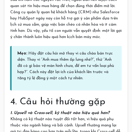
quan sát tín hiệu mua hàng để chọn đúng thời điểm mở lời.
Công cụ quản lý quan hệ khách hàng (CRM) như Salesforce
hay HubSpot ngày nay còn hỗ trợ gợi ý sản phẩm dựa trên
lịch sử mua sắm, giúp việc bán chéo cá nhân hóa và ít cảm
tính hơn. Dù vậy, yếu tố con người vẫn quyết định: một lời gợi
ý chân thành luôn hiệu quả hơn kịch bản máy móc.
Mẹo:
Hãy đặt câu hỏi mở thay vì câu chào bán trực
diện. Thay vì “Anh mua thêm ốp lưng nhé?”, thử “Anh
đã có gì bảo vệ màn hình chưa, để em tư vấn loại phù
hợp?”. Cách này đặt lợi ích của khách lên trước và
tăng tỷ lệ đồng ý một cách tự nhiên.
4. Câu hỏi thường gặp
1. Upsell và Cross-sell, kỹ thuật nào hiệu quả hơn?
Không có kỹ thuật nào tuyệt đối tốt hơn, vì hiệu quả phụ
thuộc vào ngành hàng và bối cảnh. Upsell thường mang lại
giá trị đơn hàng cao hơn trên mỗi lần, trong khi Cross-sell dễ