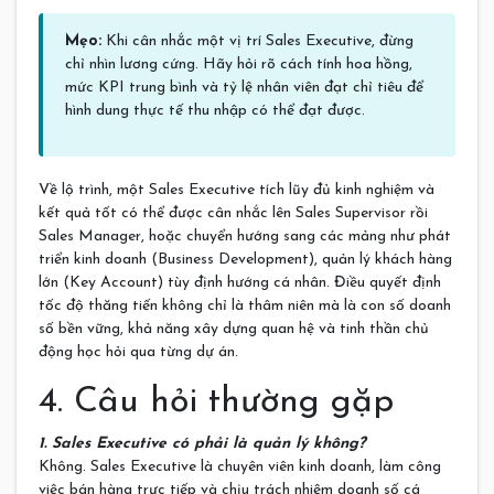
Mẹo:
Khi cân nhắc một vị trí Sales Executive, đừng
chỉ nhìn lương cứng. Hãy hỏi rõ cách tính hoa hồng,
mức KPI trung bình và tỷ lệ nhân viên đạt chỉ tiêu để
hình dung thực tế thu nhập có thể đạt được.
Về lộ trình, một Sales Executive tích lũy đủ kinh nghiệm và
kết quả tốt có thể được cân nhắc lên Sales Supervisor rồi
Sales Manager, hoặc chuyển hướng sang các mảng như phát
triển kinh doanh (Business Development), quản lý khách hàng
lớn (Key Account) tùy định hướng cá nhân. Điều quyết định
tốc độ thăng tiến không chỉ là thâm niên mà là con số doanh
số bền vững, khả năng xây dựng quan hệ và tinh thần chủ
động học hỏi qua từng dự án.
4. Câu hỏi thường gặp
1. Sales Executive có phải là quản lý không?
Không. Sales Executive là chuyên viên kinh doanh, làm công
việc bán hàng trực tiếp và chịu trách nhiệm doanh số cá