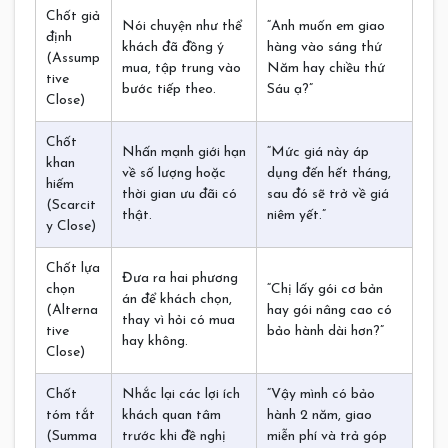
Chốt giả
Nói chuyện như thể
“Anh muốn em giao
định
khách đã đồng ý
hàng vào sáng thứ
(Assump
mua, tập trung vào
Năm hay chiều thứ
tive
bước tiếp theo.
Sáu ạ?”
Close)
Chốt
Nhấn mạnh giới hạn
“Mức giá này áp
khan
về số lượng hoặc
dụng đến hết tháng,
hiếm
thời gian ưu đãi có
sau đó sẽ trở về giá
(Scarcit
thật.
niêm yết.”
y Close)
Chốt lựa
Đưa ra hai phương
chọn
“Chị lấy gói cơ bản
án để khách chọn,
(Alterna
hay gói nâng cao có
thay vì hỏi có mua
tive
bảo hành dài hơn?”
hay không.
Close)
Chốt
Nhắc lại các lợi ích
“Vậy mình có bảo
tóm tắt
khách quan tâm
hành 2 năm, giao
(Summa
trước khi đề nghị
miễn phí và trả góp