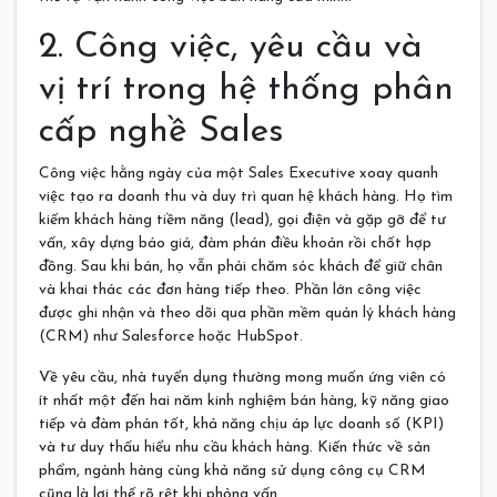
2. Công việc, yêu cầu và
vị trí trong hệ thống phân
cấp nghề Sales
Công việc hằng ngày của một Sales Executive xoay quanh
việc tạo ra doanh thu và duy trì quan hệ khách hàng. Họ tìm
kiếm khách hàng tiềm năng (lead), gọi điện và gặp gỡ để tư
vấn, xây dựng báo giá, đàm phán điều khoản rồi chốt hợp
đồng. Sau khi bán, họ vẫn phải chăm sóc khách để giữ chân
và khai thác các đơn hàng tiếp theo. Phần lớn công việc
được ghi nhận và theo dõi qua phần mềm quản lý khách hàng
(CRM) như Salesforce hoặc HubSpot.
Về yêu cầu, nhà tuyển dụng thường mong muốn ứng viên có
ít nhất một đến hai năm kinh nghiệm bán hàng, kỹ năng giao
tiếp và đàm phán tốt, khả năng chịu áp lực doanh số (KPI)
và tư duy thấu hiểu nhu cầu khách hàng. Kiến thức về sản
phẩm, ngành hàng cùng khả năng sử dụng công cụ CRM
cũng là lợi thế rõ rệt khi phỏng vấn.