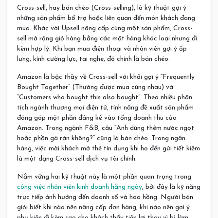
Cross-sell, hay bán chéo (Cross-selling), là kỹ thuật gợi ý
những sản phẩm bổ trợ hoặc liên quan đến món khách đang
mua. Khác với Upsell nâng cấp cùng một sản phẩm, Cross-
sell mở rộng giỏ hàng bằng các mặt hàng khác loại nhưng đi
kèm hợp lý. Khi bạn mua điện thoại và nhân viên gợi ý ốp
lưng, kính cường lực, tai nghe, đó chính là bán chéo.
Amazon là bậc thầy về Cross-sell với khối gợi ý “Frequently
Bought Together” (Thường được mua cùng nhau) và
“Customers who bought this also bought”. Theo nhiều phân
tích ngành thương mại điện tử, tính năng đề xuất sản phẩm
đóng góp một phần đáng kể vào tổng doanh thu của
Amazon. Trong ngành F&B, câu “Anh dùng thêm nước ngọt
hoặc phần gà rán không?” cũng là bán chéo. Trong ngân
hàng, việc mời khách mở thẻ tín dụng khi họ đến gửi tiết kiệm
là một dạng Cross-sell dịch vụ tài chính.
Nắm vững hai kỹ thuật này là một phần quan trọng trong
công việc nhân viên kinh doanh hằng ngày
, bởi đây là kỹ năng
trực tiếp ảnh hưởng đến doanh số và hoa hồng. Người bán
giỏi biết khi nào nên nâng cấp đơn hàng, khi nào nên gợi ý
phụ kiện đi kèm sao cho khách thấy tiện lợi thay vì bị làm