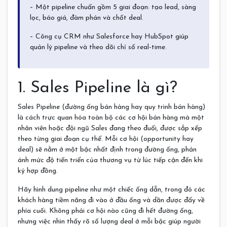
– Một pipeline chuẩn gồm 5 giai đoạn: tạo lead, sàng
lọc, báo giá, đàm phán và chốt deal.
– Công cụ CRM như Salesforce hay HubSpot giúp
quản lý pipeline và theo dõi chỉ số real-time.
1. Sales Pipeline là gì?
Sales Pipeline (đường ống bán hàng hay quy trình bán hàng)
là cách trực quan hóa toàn bộ các cơ hội bán hàng mà một
nhân viên hoặc đội ngũ Sales đang theo đuổi, được sắp xếp
theo từng giai đoạn cụ thể. Mỗi cơ hội (opportunity hay
deal) sẽ nằm ở một bậc nhất định trong đường ống, phản
ánh mức độ tiến triển của thương vụ từ lúc tiếp cận đến khi
ký hợp đồng.
Hãy hình dung pipeline như một chiếc ống dẫn, trong đó các
khách hàng tiềm năng đi vào ở đầu ống và dần được đẩy về
phía cuối. Không phải cơ hội nào cũng đi hết đường ống,
nhưng việc nhìn thấy rõ số lượng deal ở mỗi bậc giúp người