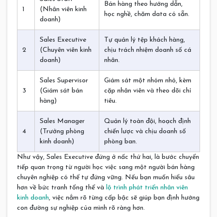
Bán hàng theo hướng dẫn,
1
(Nhân viên kinh
học nghề, chăm data có sẵn.
doanh)
Sales Executive
Tự quản lý tệp khách hàng,
2
(Chuyên viên kinh
chịu trách nhiệm doanh số cá
doanh)
nhân.
Sales Supervisor
Giám sát một nhóm nhỏ, kèm
3
(Giám sát bán
cặp nhân viên và theo dõi chỉ
hàng)
tiêu.
Sales Manager
Quản lý toàn đội, hoạch định
4
(Trưởng phòng
chiến lược và chịu doanh số
kinh doanh)
phòng ban.
Như vậy, Sales Executive đứng ở nấc thứ hai, là bước chuyển
tiếp quan trọng từ người học việc sang một người bán hàng
chuyên nghiệp có thể tự đứng vững. Nếu bạn muốn hiểu sâu
hơn về bức tranh tổng thể và
lộ trình phát triển nhân viên
kinh doanh
, việc nắm rõ từng cấp bậc sẽ giúp bạn định hướng
con đường sự nghiệp của mình rõ ràng hơn.