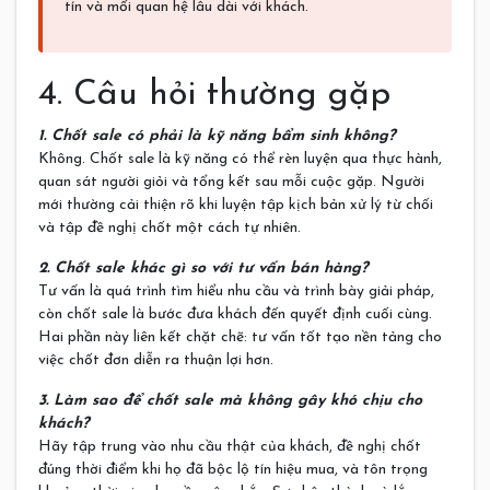
tín và mối quan hệ lâu dài với khách.
4. Câu hỏi thường gặp
1. Chốt sale có phải là kỹ năng bẩm sinh không?
Không. Chốt sale là kỹ năng có thể rèn luyện qua thực hành,
quan sát người giỏi và tổng kết sau mỗi cuộc gặp. Người
mới thường cải thiện rõ khi luyện tập kịch bản xử lý từ chối
và tập đề nghị chốt một cách tự nhiên.
2. Chốt sale khác gì so với tư vấn bán hàng?
Tư vấn là quá trình tìm hiểu nhu cầu và trình bày giải pháp,
còn chốt sale là bước đưa khách đến quyết định cuối cùng.
Hai phần này liên kết chặt chẽ: tư vấn tốt tạo nền tảng cho
việc chốt đơn diễn ra thuận lợi hơn.
3. Làm sao để chốt sale mà không gây khó chịu cho
khách?
Hãy tập trung vào nhu cầu thật của khách, đề nghị chốt
đúng thời điểm khi họ đã bộc lộ tín hiệu mua, và tôn trọng