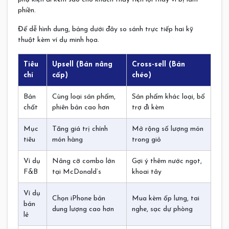
phiền.
Để dễ hình dung, bảng dưới đây so sánh trực tiếp hai kỹ
thuật kèm ví dụ minh họa.
Tiêu
Upsell (Bán nâng
Cross-sell (Bán
chí
cấp)
chéo)
Bản
Cùng loại sản phẩm,
Sản phẩm khác loại, bổ
chất
phiên bản cao hơn
trợ đi kèm
Mục
Tăng giá trị chính
Mở rộng số lượng món
tiêu
món hàng
trong giỏ
Ví dụ
Nâng cỡ combo lớn
Gợi ý thêm nước ngọt,
F&B
tại McDonald’s
khoai tây
Ví dụ
Chọn iPhone bản
Mua kèm ốp lưng, tai
bán
dung lượng cao hơn
nghe, sạc dự phòng
lẻ