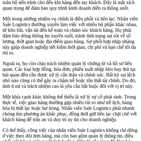
toàn bộ tiến trình cho đến khi hàng đến tay khách. Đây là mắt xích
quan trọng để đảm bảo quy trình kinh doanh diễn ra thông suốt.
Một trong những nhiệm vụ chính là điều phối và liên lạc. Nhân viên
Sale Logistics thường xuyên làm việc với nhiều bộ phận khác nhau,
từ kho bãi, vận tải đến kế toán và chăm sóc khách hàng. Họ phải
đảm bảo dòng thông tin xuyên suốt, tránh tình trạng sai sót về số
lượng, thời gian hoặc địa điểm giao hàng. Sự phối hợp nhịp nhàng
này giúp doanh nghiệp tiết kiệm thời gian, chi phí và hạn chế tối đa
rủi ro.
Ngoài ra, họ còn chịu trách nhiệm quản lý chứng từ và hồ sơ liên
quan. Các loại hợp đồng, hóa đơn, phiếu xuất nhập kho hay thủ tục
hải quan đều cần được xử lý cẩn thận và chính xác. Bất kỳ sai lệch
nhỏ nào cũng có thể gây ra chậm trễ hoặc tổn thất tài chính. Do đó,
tính tỉ mỉ và trách nhiệm cao là yêu cầu bắt buộc đối với vị trí này.
Một khía cạnh khác không thể thiếu là xử lý sự cố phát sinh. Trong
thực tế, việc giao hàng thường gặp nhiều rủi ro như trễ lịch, hàng
hóa bị thất lạc hoặc hư hỏng. Nhân viên Sale Logistics phải nhanh
chóng tìm phương án khắc phục, đồng thời giữ liên lạc chặt chẽ với
khách hàng để trấn an và duy trì uy tín cho doanh nghiệp.
Có thể thấy, công việc của nhân viên Sale Logistics không chỉ dừng
ở việc theo dõi đơn hàng, mà còn bao gồm quản lý thông tin, điều