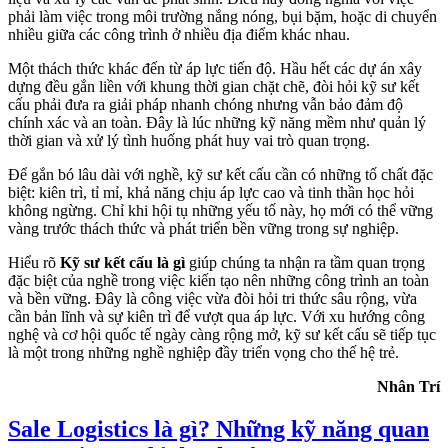
phải làm việc trong môi trường nắng nóng, bụi bặm, hoặc di chuyển
nhiều giữa các công trình ở nhiều địa điểm khác nhau.
Một thách thức khác đến từ áp lực tiến độ. Hầu hết các dự án xây
dựng đều gắn liền với khung thời gian chặt chẽ, đòi hỏi kỹ sư kết
cấu phải đưa ra giải pháp nhanh chóng nhưng vẫn bảo đảm độ
chính xác và an toàn. Đây là lúc những kỹ năng mềm như quản lý
thời gian và xử lý tình huống phát huy vai trò quan trọng.
Để gắn bó lâu dài với nghề, kỹ sư kết cấu cần có những tố chất đặc
biệt: kiên trì, tỉ mỉ, khả năng chịu áp lực cao và tinh thần học hỏi
không ngừng. Chỉ khi hội tụ những yếu tố này, họ mới có thể vững
vàng trước thách thức và phát triển bền vững trong sự nghiệp.
Hiểu rõ
Kỹ sư kết cấu là gì
giúp chúng ta nhận ra tầm quan trọng
đặc biệt của nghề trong việc kiến tạo nên những công trình an toàn
và bền vững. Đây là công việc vừa đòi hỏi tri thức sâu rộng, vừa
cần bản lĩnh và sự kiên trì để vượt qua áp lực. Với xu hướng công
nghệ và cơ hội quốc tế ngày càng rộng mở, kỹ sư kết cấu sẽ tiếp tục
là một trong những nghề nghiệp đầy triển vọng cho thế hệ trẻ.
Nhân Trí
Sale Logistics là gì? Những kỹ năng quan