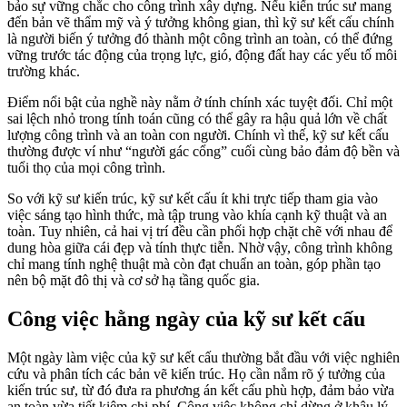
bảo sự vững chắc cho công trình xây dựng. Nếu kiến trúc sư mang
đến bản vẽ thẩm mỹ và ý tưởng không gian, thì kỹ sư kết cấu chính
là người biến ý tưởng đó thành một công trình an toàn, có thể đứng
vững trước tác động của trọng lực, gió, động đất hay các yếu tố môi
trường khác.
Điểm nổi bật của nghề này nằm ở tính chính xác tuyệt đối. Chỉ một
sai lệch nhỏ trong tính toán cũng có thể gây ra hậu quả lớn về chất
lượng công trình và an toàn con người. Chính vì thế, kỹ sư kết cấu
thường được ví như “người gác cổng” cuối cùng bảo đảm độ bền và
tuổi thọ của mọi công trình.
So với kỹ sư kiến trúc, kỹ sư kết cấu ít khi trực tiếp tham gia vào
việc sáng tạo hình thức, mà tập trung vào khía cạnh kỹ thuật và an
toàn. Tuy nhiên, cả hai vị trí đều cần phối hợp chặt chẽ với nhau để
dung hòa giữa cái đẹp và tính thực tiễn. Nhờ vậy, công trình không
chỉ mang tính nghệ thuật mà còn đạt chuẩn an toàn, góp phần tạo
nên bộ mặt đô thị và cơ sở hạ tầng quốc gia.
Công việc hằng ngày của kỹ sư kết cấu
Một ngày làm việc của kỹ sư kết cấu thường bắt đầu với việc nghiên
cứu và phân tích các bản vẽ kiến trúc. Họ cần nắm rõ ý tưởng của
kiến trúc sư, từ đó đưa ra phương án kết cấu phù hợp, đảm bảo vừa
an toàn vừa tiết kiệm chi phí. Công việc không chỉ dừng ở khâu lý