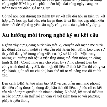
công nghệ BIM hay các phần mềm hiện đại cũng ngày càng trở
thành tiêu chí đánh giá năng lực.
Có thể nói, con đường trở thành kỹ sư kết cấu đòi hỏi sự kiên trì, kết
hợp giữa học tập bài bản, rèn luyện thực tế và liên tục cập nhật kiến
thức mới để đáp ứng yêu cầu ngày càng cao của ngành xây dựng.
Xu hướng mới trong nghề kỹ sư kết cấu
Ngành xây dựng đang bước vào thời kỳ chuyển đổi mạnh mẽ dưới
tác động của công nghệ và yêu cầu phát triển bền vững, kéo theo sự
thay đổi đáng kể trong công việc của kỹ sư kết cấu. Một trong
những xu hướng nổi bật là việc ứng dụng mô hình thông tin công
trình (BIM). Công nghệ này cho phép kỹ sư mô phỏng toàn bộ
công trình dưới dạng 3D, tích hợp dữ liệu từ thiết kế đến thi công và
vận hành, giúp tối ưu chi phí, hạn chế rủi ro và nâng cao độ chính
xác.
Bên cạnh BIM, trí tuệ nhân tạo (AI) và các phần mềm mô phỏng
tiên tiến cũng được áp dụng để phân tích dữ liệu, dự báo rủi ro kết
cấu và hỗ trợ ra quyết định nhanh chóng. Nhờ đó, kỹ sư có thể đưa
ra các phương án thiết kế an toàn và tiết kiệm hơn so với phương
pháp truyền thống.