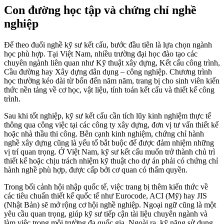
Con đường học tập và chứng chỉ nghề
nghiệp
Để theo đuổi nghề kỹ sư kết cấu, bước đầu tiên là lựa chọn ngành
học phù hợp. Tại Việt Nam, nhiều trường đại học đào tạo các
chuyên ngành liên quan như Kỹ thuật xây dựng, Kết cấu công trình,
Cầu đường hay Xây dựng dân dụng – công nghiệp. Chương trình
học thường kéo dài từ bốn đến năm năm, trang bị cho sinh viên kiến
thức nền tảng về cơ học, vật liệu, tính toán kết cấu và thiết kế công
trình.
Sau khi tốt nghiệp, kỹ sư kết cấu cần tích lũy kinh nghiệm thực tế
thông qua công việc tại các công ty xây dựng, đơn vị tư vấn thiết kế
hoặc nhà thầu thi công. Bên cạnh kinh nghiệm, chứng chỉ hành
nghề xây dựng cũng là yếu tố bắt buộc để được đảm nhiệm những
vị trí quan trọng. Ở Việt Nam, kỹ sư kết cấu muốn trở thành chủ trì
thiết kế hoặc chịu trách nhiệm kỹ thuật cho dự án phải có chứng chỉ
hành nghề phù hợp, được cấp bởi cơ quan có thẩm quyền.
Trong bối cảnh hội nhập quốc tế, việc trang bị thêm kiến thức về
các tiêu chuẩn thiết kế quốc tế như Eurocode, ACI (Mỹ) hay JIS
(Nhật Bản) sẽ mở rộng cơ hội nghề nghiệp. Ngoại ngữ cũng là một
yêu cầu quan trọng, giúp kỹ sư tiếp cận tài liệu chuyên ngành và
làm việc trong môi trường đa quốc gia. Ngoài ra, kỹ năng sử dụng