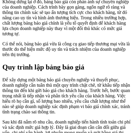
Không dừng lại ở đó, bảng báo giá còn phản ánh sự chuyên nghiệp
của doanh nghiệp. Cách trình bày gọn gàng, ngôn ngữ rõ ràng và
thông tin chính xác sẽ tạo ấn tượng tích cực cho khách hàng, từ đó
nâng cao uy tín và hình ảnh thương hiệu. Trong nhiều trường hợp,
chất lượng bảng báo giá chính là yếu tố quyết định để khách hàng
lựa chọn doanh nghiệp này thay vì một đối thủ khác có mức giá
tương tự.
Có thể nói, bảng báo giá vừa là công cụ giao tiếp thương mại vừa là
thước đo thể hiện mức độ uy tín và trách nhiệm của doanh nghiệp
trên thị trường.
Quy trình lập bảng báo giá
Để xây dựng một bảng báo giá chuyên nghiệp và thuyết phục,
doanh nghiệp cần tuân thủ một quy trình chặt chẽ, từ khâu tiếp nhận
thông tin đến khi gửi báo giá cho khách hàng. Trước hết, bước quan
trọng nhất là tiếp nhận và phân tích yêu cầu của khách hàng. Việc
hiểu rõ họ cần gì, số lượng bao nhiêu, yêu cầu chất lượng như thế
nào sẽ giúp doanh nghiệp xác định phạm vi báo giá chính xác, tránh
tình trạng chào sai thông tin.
Sau khi đã nắm rõ nhu cầu, doanh nghiệp tiến hành tính toán chi phí
và xác định mức giá hợp lý. Đây là giai đoạn cần cân đối giữa giá
vốn, chi phí vận hành, lợi nhuận mong muốn và mặt bằng giá thị