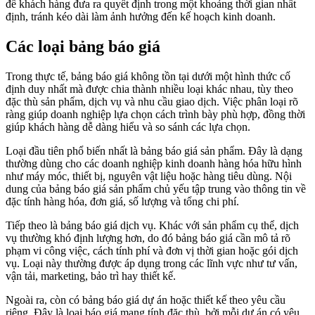
để khách hàng đưa ra quyết định trong một khoảng thời gian nhất
định, tránh kéo dài làm ảnh hưởng đến kế hoạch kinh doanh.
Các loại bảng báo giá
Trong thực tế, bảng báo giá không tồn tại dưới một hình thức cố
định duy nhất mà được chia thành nhiều loại khác nhau, tùy theo
đặc thù sản phẩm, dịch vụ và nhu cầu giao dịch. Việc phân loại rõ
ràng giúp doanh nghiệp lựa chọn cách trình bày phù hợp, đồng thời
giúp khách hàng dễ dàng hiểu và so sánh các lựa chọn.
Loại đầu tiên phổ biến nhất là bảng báo giá sản phẩm. Đây là dạng
thường dùng cho các doanh nghiệp kinh doanh hàng hóa hữu hình
như máy móc, thiết bị, nguyên vật liệu hoặc hàng tiêu dùng. Nội
dung của bảng báo giá sản phẩm chủ yếu tập trung vào thông tin về
đặc tính hàng hóa, đơn giá, số lượng và tổng chi phí.
Tiếp theo là bảng báo giá dịch vụ. Khác với sản phẩm cụ thể, dịch
vụ thường khó định lượng hơn, do đó bảng báo giá cần mô tả rõ
phạm vi công việc, cách tính phí và đơn vị thời gian hoặc gói dịch
vụ. Loại này thường được áp dụng trong các lĩnh vực như tư vấn,
vận tải, marketing, bảo trì hay thiết kế.
Ngoài ra, còn có bảng báo giá dự án hoặc thiết kế theo yêu cầu
riêng. Đây là loại báo giá mang tính đặc thù, bởi mỗi dự án có yêu