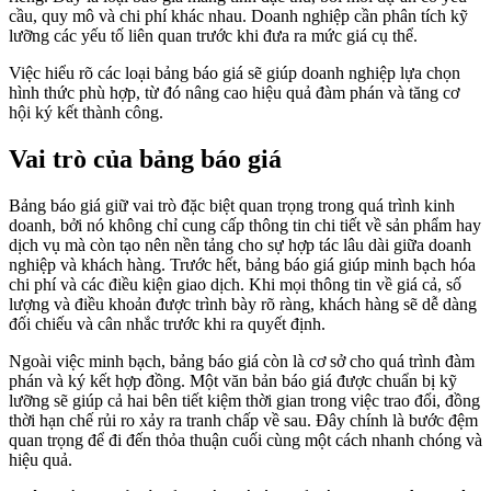
cầu, quy mô và chi phí khác nhau. Doanh nghiệp cần phân tích kỹ
lưỡng các yếu tố liên quan trước khi đưa ra mức giá cụ thể.
Việc hiểu rõ các loại bảng báo giá sẽ giúp doanh nghiệp lựa chọn
hình thức phù hợp, từ đó nâng cao hiệu quả đàm phán và tăng cơ
hội ký kết thành công.
Vai trò của bảng báo giá
Bảng báo giá giữ vai trò đặc biệt quan trọng trong quá trình kinh
doanh, bởi nó không chỉ cung cấp thông tin chi tiết về sản phẩm hay
dịch vụ mà còn tạo nên nền tảng cho sự hợp tác lâu dài giữa doanh
nghiệp và khách hàng. Trước hết, bảng báo giá giúp minh bạch hóa
chi phí và các điều kiện giao dịch. Khi mọi thông tin về giá cả, số
lượng và điều khoản được trình bày rõ ràng, khách hàng sẽ dễ dàng
đối chiếu và cân nhắc trước khi ra quyết định.
Ngoài việc minh bạch, bảng báo giá còn là cơ sở cho quá trình đàm
phán và ký kết hợp đồng. Một văn bản báo giá được chuẩn bị kỹ
lưỡng sẽ giúp cả hai bên tiết kiệm thời gian trong việc trao đổi, đồng
thời hạn chế rủi ro xảy ra tranh chấp về sau. Đây chính là bước đệm
quan trọng để đi đến thỏa thuận cuối cùng một cách nhanh chóng và
hiệu quả.