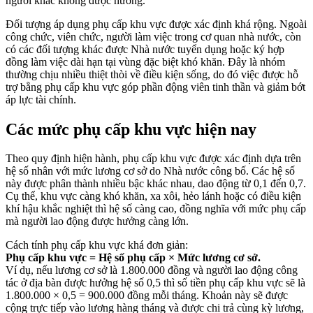
người khác không được hưởng.
Đối tượng áp dụng phụ cấp khu vực được xác định khá rộng. Ngoài
công chức, viên chức, người làm việc trong cơ quan nhà nước, còn
có các đối tượng khác được Nhà nước tuyển dụng hoặc ký hợp
đồng làm việc dài hạn tại vùng đặc biệt khó khăn. Đây là nhóm
thường chịu nhiều thiệt thòi về điều kiện sống, do đó việc được hỗ
trợ bằng phụ cấp khu vực góp phần động viên tinh thần và giảm bớt
áp lực tài chính.
Các mức phụ cấp khu vực hiện nay
Theo quy định hiện hành, phụ cấp khu vực được xác định dựa trên
hệ số nhân với mức lương cơ sở do Nhà nước công bố. Các hệ số
này được phân thành nhiều bậc khác nhau, dao động từ 0,1 đến 0,7.
Cụ thể, khu vực càng khó khăn, xa xôi, hẻo lánh hoặc có điều kiện
khí hậu khắc nghiệt thì hệ số càng cao, đồng nghĩa với mức phụ cấp
mà người lao động được hưởng càng lớn.
Cách tính phụ cấp khu vực khá đơn giản:
Phụ cấp khu vực = Hệ số phụ cấp × Mức lương cơ sở.
Ví dụ, nếu lương cơ sở là 1.800.000 đồng và người lao động công
tác ở địa bàn được hưởng hệ số 0,5 thì số tiền phụ cấp khu vực sẽ là
1.800.000 × 0,5 = 900.000 đồng mỗi tháng. Khoản này sẽ được
cộng trực tiếp vào lương hàng tháng và được chi trả cùng kỳ lương,