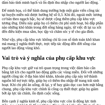
đảm bảo tính minh bạch và ổn định thu nhập cho người lao động.
Để minh họa, có thể hình dung trường hợp một giáo viên công tác
tại huyện miền núi được hưởng hệ số 0,3. Khi đó, ngoài mức lương
cơ bản theo ngạch bậc, họ sẽ được cộng thêm phụ cấp khu vực
tương ứng. Điều này giúp họ có thêm chi phí sinh hoạt, bù đắp phần
nào những khó khăn trong đời sống hàng ngày, từ việc đi lại xa xôi
đến điều kiện mua sắm, học tập và chăm sóc y tế cho gia đình.
Như vậy, phụ cấp khu vực không chỉ là con số tính toán khô khan
mà mang ý nghĩa thiết thực, trực tiếp tác động đến đời sống của
người lao động vùng khó.
Vai trò và ý nghĩa của phụ cấp khu vực
Phụ cấp khu vực giữ vai trò quan trọng trong việc đảm bảo cân
bằng lợi ích cho người lao động giữa các vùng miền. Đối với những
người công tác ở địa bàn khó khăn, khoản phụ cấp này trở thành
nguồn hỗ trợ trực tiếp, giúp họ có thêm thu nhập để trang trải sinh
hoạt. Khi chi phí ăn uống, đi lại, y tế hay giáo dục cao hơn mặt bằng
chung, phụ cấp khu vực chính là công cụ thiết thực giúp họ giảm
bớt áp lực tài chính, ổn định cuộc sống.
Bên cạnh ý nghĩa kinh tế, phụ cấp khu vực còn là động lực tinh