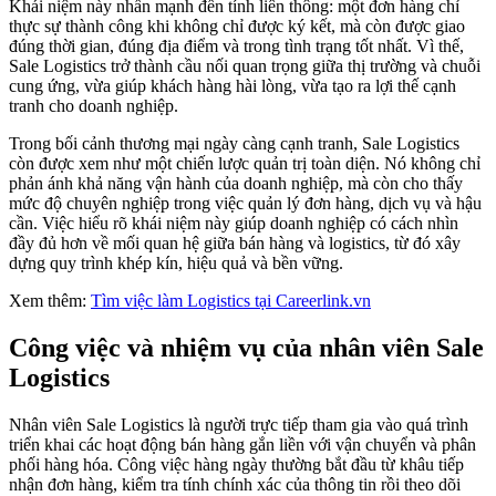
Khái niệm này nhấn mạnh đến tính liên thông: một đơn hàng chỉ
thực sự thành công khi không chỉ được ký kết, mà còn được giao
đúng thời gian, đúng địa điểm và trong tình trạng tốt nhất. Vì thế,
Sale Logistics trở thành cầu nối quan trọng giữa thị trường và chuỗi
cung ứng, vừa giúp khách hàng hài lòng, vừa tạo ra lợi thế cạnh
tranh cho doanh nghiệp.
Trong bối cảnh thương mại ngày càng cạnh tranh, Sale Logistics
còn được xem như một chiến lược quản trị toàn diện. Nó không chỉ
phản ánh khả năng vận hành của doanh nghiệp, mà còn cho thấy
mức độ chuyên nghiệp trong việc quản lý đơn hàng, dịch vụ và hậu
cần. Việc hiểu rõ khái niệm này giúp doanh nghiệp có cách nhìn
đầy đủ hơn về mối quan hệ giữa bán hàng và logistics, từ đó xây
dựng quy trình khép kín, hiệu quả và bền vững.
Xem thêm:
Tìm việc làm Logistics tại Careerlink.vn
Công việc và nhiệm vụ của nhân viên Sale
Logistics
Nhân viên Sale Logistics là người trực tiếp tham gia vào quá trình
triển khai các hoạt động bán hàng gắn liền với vận chuyển và phân
phối hàng hóa. Công việc hàng ngày thường bắt đầu từ khâu tiếp
nhận đơn hàng, kiểm tra tính chính xác của thông tin rồi theo dõi