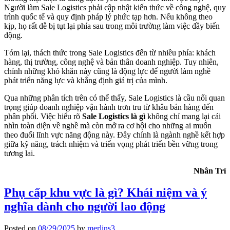
Người làm Sale Logistics phải cập nhật kiến thức về công nghệ, quy
trình quốc tế và quy định pháp lý phức tạp hơn. Nếu không theo
kịp, họ rất dễ bị tụt lại phía sau trong môi trường làm việc đầy biến
động.
Tóm lại, thách thức trong Sale Logistics đến từ nhiều phía: khách
hàng, thị trường, công nghệ và bản thân doanh nghiệp. Tuy nhiên,
chính những khó khăn này cũng là động lực để người làm nghề
phát triển năng lực và khẳng định giá trị của mình.
Qua những phân tích trên có thể thấy, Sale Logistics là cầu nối quan
trọng giúp doanh nghiệp vận hành trơn tru từ khâu bán hàng đến
phân phối. Việc hiểu rõ
Sale Logistics là gì
không chỉ mang lại cái
nhìn toàn diện về nghề mà còn mở ra cơ hội cho những ai muốn
theo đuổi lĩnh vực năng động này. Đây chính là ngành nghề kết hợp
giữa kỹ năng, trách nhiệm và triển vọng phát triển bền vững trong
tương lai.
Nhân Trí
Phụ cấp khu vực là gì? Khái niệm và ý
nghĩa dành cho người lao động
Posted on
08/29/2025
by
merlins3