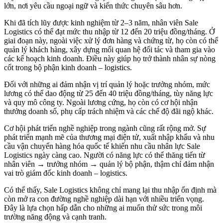
lớn, nơi yêu cầu ngoại ngữ và kiến thức chuyên sâu hơn.
Khi đã tích lũy được kinh nghiệm từ 2–3 năm, nhân viên Sale
Logistics có thể đạt mức thu nhập từ 12 đến 20 triệu đồng/tháng. Ở
giai đoạn này, ngoài việc xử lý đơn hàng và chứng từ, họ còn có thể
quản lý khách hàng, xây dựng mối quan hệ đối tác và tham gia vào
các kế hoạch kinh doanh. Điều này giúp họ trở thành nhân sự nòng
cốt trong bộ phận kinh doanh – logistics.
Đối với những ai đảm nhận vị trí quản lý hoặc trưởng nhóm, mức
lương có thể dao động từ 25 đến 40 triệu đồng/tháng, tùy năng lực
và quy mô công ty. Ngoài lương cứng, họ còn có cơ hội nhận
thưởng doanh số, phụ cấp trách nhiệm và các chế độ đãi ngộ khác.
Cơ hội phát triển nghề nghiệp trong ngành cũng rất rộng mở. Sự
phát triển mạnh mẽ của thương mại điện tử, xuất nhập khẩu và nhu
cầu vận chuyển hàng hóa quốc tế khiến nhu cầu nhân lực Sale
Logistics ngày càng cao. Người có năng lực có thể thăng tiến từ
nhân viên → trưởng nhóm → quản lý bộ phận, thậm chí đảm nhận
vai trò giám đốc kinh doanh – logistics.
Có thể thấy, Sale Logistics không chỉ mang lại thu nhập ổn định mà
còn mở ra con đường nghề nghiệp dài hạn với nhiều triển vọng.
Đây là lựa chọn hấp dẫn cho những ai muốn thử sức trong môi
trường năng động và cạnh tranh.