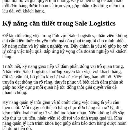
phối nội bộ và giải quyết tình huống. Đây là nền tảng để đảm bảo
mỗi đơn hàng được hoàn tất trọn vẹn, góp phần xây dựng niềm tin
lâu dài với khách hàng.
Kỹ năng cần thiết trong Sale Logistics
Để làm tốt công việc trong lĩnh vực Sale Logistics, nhân viên không
chỉ cần kiến thức chuyên môn mà còn phải trang bị cho mình nhiều
kỹ năng mềm và kỹ năng nghiệp vụ. Đây chính là yếu tố giúp họ xử
lý công việc hiệu quả, đáp ứng kỳ vọng của doanh nghiệp và khách
hàng.
Trước hết, kỹ năng giao tiếp và đàm phán đóng vai trò quan trọng.
Nhân viên Sale Logistics thường xuyên làm việc với khách hàng,
đối tác vận tải, bộ phận kho bãi và cả các phòng ban nội bộ. Việc
truyền đạt thông tin rõ ràng, thuyết phục và biết cách đàm phán sẽ
giúp họ xây dựng mối quan hệ tốt, đồng thời giải quyết vấn đề
nhanh chóng.
Kỹ năng quản lý thời gian và tổ chức công việc cũng là yêu cầu
then chốt. Mỗi ngày có thể có hàng chục đơn hàng cần xử lý, đi
kèm nhiều loại chứng từ và thủ tục khác nhau. Nếu không biết sắp
xếp thứ tự ưu tiên, nhân viên sẽ dễ rơi vào tình trạng quá tải. Khả
năng quản lý lịch trình khoa học giúp đảm bảo đơn hàng được hoàn
tất đúng tiến độ.