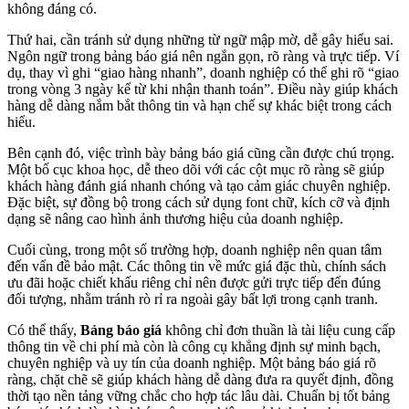
không đáng có.
Thứ hai, cần tránh sử dụng những từ ngữ mập mờ, dễ gây hiểu sai.
Ngôn ngữ trong bảng báo giá nên ngắn gọn, rõ ràng và trực tiếp. Ví
dụ, thay vì ghi “giao hàng nhanh”, doanh nghiệp có thể ghi rõ “giao
trong vòng 3 ngày kể từ khi nhận thanh toán”. Điều này giúp khách
hàng dễ dàng nắm bắt thông tin và hạn chế sự khác biệt trong cách
hiểu.
Bên cạnh đó, việc trình bày bảng báo giá cũng cần được chú trọng.
Một bố cục khoa học, dễ theo dõi với các cột mục rõ ràng sẽ giúp
khách hàng đánh giá nhanh chóng và tạo cảm giác chuyên nghiệp.
Đặc biệt, sự đồng bộ trong cách sử dụng font chữ, kích cỡ và định
dạng sẽ nâng cao hình ảnh thương hiệu của doanh nghiệp.
Cuối cùng, trong một số trường hợp, doanh nghiệp nên quan tâm
đến vấn đề bảo mật. Các thông tin về mức giá đặc thù, chính sách
ưu đãi hoặc chiết khấu riêng chỉ nên được gửi trực tiếp đến đúng
đối tượng, nhằm tránh rò rỉ ra ngoài gây bất lợi trong cạnh tranh.
Có thể thấy,
Bảng báo giá
không chỉ đơn thuần là tài liệu cung cấp
thông tin về chi phí mà còn là công cụ khẳng định sự minh bạch,
chuyên nghiệp và uy tín của doanh nghiệp. Một bảng báo giá rõ
ràng, chặt chẽ sẽ giúp khách hàng dễ dàng đưa ra quyết định, đồng
thời tạo nền tảng vững chắc cho hợp tác lâu dài. Chuẩn bị tốt bảng