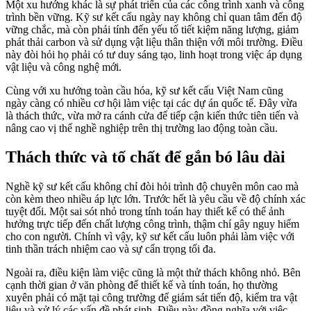
Một xu hướng khác là sự phát triển của các công trình xanh và công
trình bền vững. Kỹ sư kết cấu ngày nay không chỉ quan tâm đến độ
vững chắc, mà còn phải tính đến yếu tố tiết kiệm năng lượng, giảm
phát thải carbon và sử dụng vật liệu thân thiện với môi trường. Điều
này đòi hỏi họ phải có tư duy sáng tạo, linh hoạt trong việc áp dụng
vật liệu và công nghệ mới.
Cùng với xu hướng toàn cầu hóa, kỹ sư kết cấu Việt Nam cũng
ngày càng có nhiều cơ hội làm việc tại các dự án quốc tế. Đây vừa
là thách thức, vừa mở ra cánh cửa để tiếp cận kiến thức tiên tiến và
nâng cao vị thế nghề nghiệp trên thị trường lao động toàn cầu.
Thách thức và tố chất để gắn bó lâu dài
Nghề kỹ sư kết cấu không chỉ đòi hỏi trình độ chuyên môn cao mà
còn kèm theo nhiều áp lực lớn. Trước hết là yêu cầu về độ chính xác
tuyệt đối. Một sai sót nhỏ trong tính toán hay thiết kế có thể ảnh
hưởng trực tiếp đến chất lượng công trình, thậm chí gây nguy hiểm
cho con người. Chính vì vậy, kỹ sư kết cấu luôn phải làm việc với
tinh thần trách nhiệm cao và sự cẩn trọng tối đa.
Ngoài ra, điều kiện làm việc cũng là một thử thách không nhỏ. Bên
cạnh thời gian ở văn phòng để thiết kế và tính toán, họ thường
xuyên phải có mặt tại công trường để giám sát tiến độ, kiểm tra vật
liệu và xử lý các vấn đề phát sinh. Điều này đồng nghĩa với việc