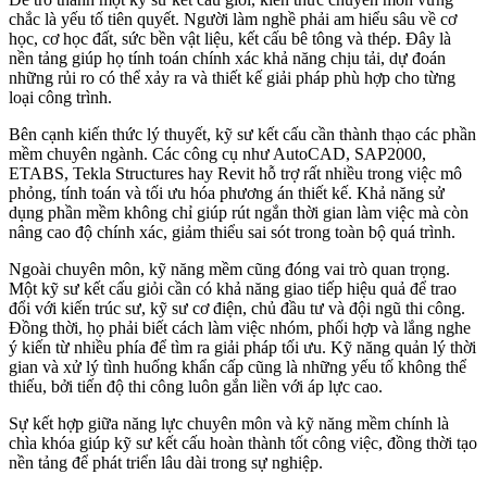
chắc là yếu tố tiên quyết. Người làm nghề phải am hiểu sâu về cơ
học, cơ học đất, sức bền vật liệu, kết cấu bê tông và thép. Đây là
nền tảng giúp họ tính toán chính xác khả năng chịu tải, dự đoán
những rủi ro có thể xảy ra và thiết kế giải pháp phù hợp cho từng
loại công trình.
Bên cạnh kiến thức lý thuyết, kỹ sư kết cấu cần thành thạo các phần
mềm chuyên ngành. Các công cụ như AutoCAD, SAP2000,
ETABS, Tekla Structures hay Revit hỗ trợ rất nhiều trong việc mô
phỏng, tính toán và tối ưu hóa phương án thiết kế. Khả năng sử
dụng phần mềm không chỉ giúp rút ngắn thời gian làm việc mà còn
nâng cao độ chính xác, giảm thiểu sai sót trong toàn bộ quá trình.
Ngoài chuyên môn, kỹ năng mềm cũng đóng vai trò quan trọng.
Một kỹ sư kết cấu giỏi cần có khả năng giao tiếp hiệu quả để trao
đổi với kiến trúc sư, kỹ sư cơ điện, chủ đầu tư và đội ngũ thi công.
Đồng thời, họ phải biết cách làm việc nhóm, phối hợp và lắng nghe
ý kiến từ nhiều phía để tìm ra giải pháp tối ưu. Kỹ năng quản lý thời
gian và xử lý tình huống khẩn cấp cũng là những yếu tố không thể
thiếu, bởi tiến độ thi công luôn gắn liền với áp lực cao.
Sự kết hợp giữa năng lực chuyên môn và kỹ năng mềm chính là
chìa khóa giúp kỹ sư kết cấu hoàn thành tốt công việc, đồng thời tạo
nền tảng để phát triển lâu dài trong sự nghiệp.