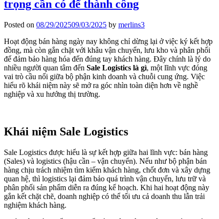
trọng cần có để thành công
Posted on
08/29/2025
09/03/2025
by
merlins3
Hoạt động bán hàng ngày nay không chỉ dừng lại ở việc ký kết hợp
đồng, mà còn gắn chặt với khâu vận chuyển, lưu kho và phân phối
để đảm bảo hàng hóa đến đúng tay khách hàng. Đây chính là lý do
nhiều người quan tâm đến
Sale Logistics là gì
, một lĩnh vực đóng
vai trò cầu nối giữa bộ phận kinh doanh và chuỗi cung ứng. Việc
hiểu rõ khái niệm này sẽ mở ra góc nhìn toàn diện hơn về nghề
nghiệp và xu hướng thị trường.
Khái niệm Sale Logistics
Sale Logistics được hiểu là sự kết hợp giữa hai lĩnh vực: bán hàng
(Sales) và logistics (hậu cần – vận chuyển). Nếu như bộ phận bán
hàng chịu trách nhiệm tìm kiếm khách hàng, chốt đơn và xây dựng
quan hệ, thì logistics lại đảm bảo quá trình vận chuyển, lưu trữ và
phân phối sản phẩm diễn ra đúng kế hoạch. Khi hai hoạt động này
gắn kết chặt chẽ, doanh nghiệp có thể tối ưu cả doanh thu lẫn trải
nghiệm khách hàng.