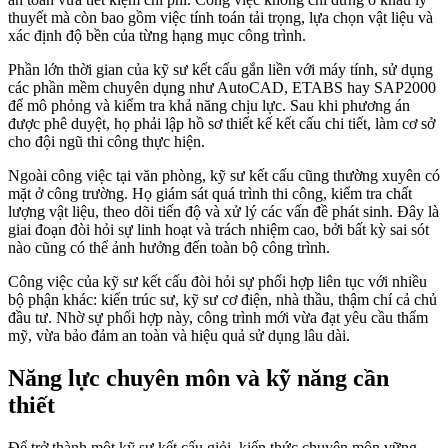
thuyết mà còn bao gồm việc tính toán tải trọng, lựa chọn vật liệu và
xác định độ bền của từng hạng mục công trình.
Phần lớn thời gian của kỹ sư kết cấu gắn liền với máy tính, sử dụng
các phần mềm chuyên dụng như AutoCAD, ETABS hay SAP2000
để mô phỏng và kiểm tra khả năng chịu lực. Sau khi phương án
được phê duyệt, họ phải lập hồ sơ thiết kế kết cấu chi tiết, làm cơ sở
cho đội ngũ thi công thực hiện.
Ngoài công việc tại văn phòng, kỹ sư kết cấu cũng thường xuyên có
mặt ở công trường. Họ giám sát quá trình thi công, kiểm tra chất
lượng vật liệu, theo dõi tiến độ và xử lý các vấn đề phát sinh. Đây là
giai đoạn đòi hỏi sự linh hoạt và trách nhiệm cao, bởi bất kỳ sai sót
nào cũng có thể ảnh hưởng đến toàn bộ công trình.
Công việc của kỹ sư kết cấu đòi hỏi sự phối hợp liên tục với nhiều
bộ phận khác: kiến trúc sư, kỹ sư cơ điện, nhà thầu, thậm chí cả chủ
đầu tư. Nhờ sự phối hợp này, công trình mới vừa đạt yêu cầu thẩm
mỹ, vừa bảo đảm an toàn và hiệu quả sử dụng lâu dài.
Năng lực chuyên môn và kỹ năng cần
thiết
Để trở thành một kỹ sư kết cấu giỏi, kiến thức chuyên môn vững