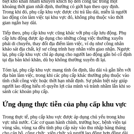
biệt khó khăn nhằm khuyến khích họ đến công tác trong một
khoảng thời gian nhất định, thường có giới hạn theo quy định.
Trong khi đó, phụ cấp khu vực được chi trả lâu dài, miễn là người
lao động còn làm việc tại khu vực đó, không phụ thuộc vào thời
gian ngắn hay dài.
Tiếp theo, phụ cấp khu vực cũng khác với phụ cấp lưu động. Phụ
cấp lưu động được áp dụng cho những công việc thường xuyên
phải di chuyển, thay đổi địa điểm làm việc, ví dụ như công nhân
khảo sát địa chất, kỹ sư công trình hay nhân viên giao nhận. Ngược
lại, phụ cấp khu vực chỉ áp dụng cho người lao động gắn bó cố định
tại địa bàn khó khăn, dù họ không thường xuyên đi lại.
Tóm lại, phụ cấp khu vực mang tính ổn định, lâu dài và gắn liền với
địa bàn làm việc, trong khi các phụ cấp khác thường phụ thuộc vào
tính chất công việc hoặc thời hạn nhất định. Sự phân biệt này giúp
người lao động hiểu rõ quyền lợi của mình và tránh nhầm lẫn khi so
sánh các khoản phụ cấp.
Ứng dụng thực tiễn của phụ cấp khu vực
Trong thực tế, phụ cấp khu vực được áp dụng chủ yếu trong khu
vực nhà nước. Các cơ quan hành chính, trường học, bệnh viện tại
vùng sâu, vùng xa đều tính phụ cấp này vào thu nhập hàng tháng
cho cán bộ, công chức, viên chức và người lao động hợp đồng dài