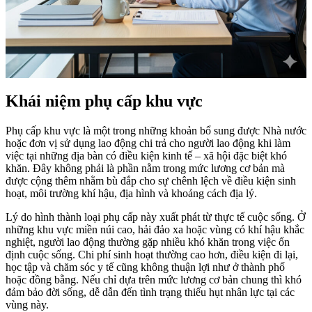
Khái niệm phụ cấp khu vực
Phụ cấp khu vực là một trong những khoản bổ sung được Nhà nước
hoặc đơn vị sử dụng lao động chi trả cho người lao động khi làm
việc tại những địa bàn có điều kiện kinh tế – xã hội đặc biệt khó
khăn. Đây không phải là phần nằm trong mức lương cơ bản mà
được cộng thêm nhằm bù đắp cho sự chênh lệch về điều kiện sinh
hoạt, môi trường khí hậu, địa hình và khoảng cách địa lý.
Lý do hình thành loại phụ cấp này xuất phát từ thực tế cuộc sống. Ở
những khu vực miền núi cao, hải đảo xa hoặc vùng có khí hậu khắc
nghiệt, người lao động thường gặp nhiều khó khăn trong việc ổn
định cuộc sống. Chi phí sinh hoạt thường cao hơn, điều kiện đi lại,
học tập và chăm sóc y tế cũng không thuận lợi như ở thành phố
hoặc đồng bằng. Nếu chỉ dựa trên mức lương cơ bản chung thì khó
đảm bảo đời sống, dễ dẫn đến tình trạng thiếu hụt nhân lực tại các
vùng này.