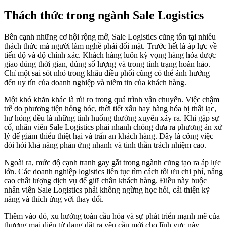
Thách thức trong ngành Sale Logistics
Bên cạnh những cơ hội rộng mở, Sale Logistics cũng tồn tại nhiều
thách thức mà người làm nghề phải đối mặt. Trước hết là áp lực về
tiến độ và độ chính xác. Khách hàng luôn kỳ vọng hàng hóa được
giao đúng thời gian, đúng số lượng và trong tình trạng hoàn hảo.
Chỉ một sai sót nhỏ trong khâu điều phối cũng có thể ảnh hưởng
đến uy tín của doanh nghiệp và niềm tin của khách hàng.
Một khó khăn khác là rủi ro trong quá trình vận chuyển. Việc chậm
trễ do phương tiện hỏng hóc, thời tiết xấu hay hàng hóa bị thất lạc,
hư hỏng đều là những tình huống thường xuyên xảy ra. Khi gặp sự
cố, nhân viên Sale Logistics phải nhanh chóng đưa ra phương án xử
lý để giảm thiểu thiệt hại và trấn an khách hàng. Đây là công việc
đòi hỏi khả năng phản ứng nhanh và tinh thần trách nhiệm cao.
Ngoài ra, mức độ cạnh tranh gay gắt trong ngành cũng tạo ra áp lực
lớn. Các doanh nghiệp logistics liên tục tìm cách tối ưu chi phí, nâng
cao chất lượng dịch vụ để giữ chân khách hàng. Điều này buộc
nhân viên Sale Logistics phải không ngừng học hỏi, cải thiện kỹ
năng và thích ứng với thay đổi.
Thêm vào đó, xu hướng toàn cầu hóa và sự phát triển mạnh mẽ của
thương mại điện tử đang đặt ra yêu cầu mới cho lĩnh vực này.