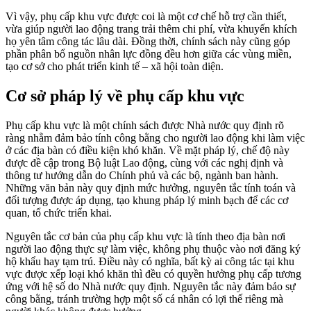
Vì vậy, phụ cấp khu vực được coi là một cơ chế hỗ trợ cần thiết,
vừa giúp người lao động trang trải thêm chi phí, vừa khuyến khích
họ yên tâm công tác lâu dài. Đồng thời, chính sách này cũng góp
phần phân bổ nguồn nhân lực đồng đều hơn giữa các vùng miền,
tạo cơ sở cho phát triển kinh tế – xã hội toàn diện.
Cơ sở pháp lý về phụ cấp khu vực
Phụ cấp khu vực là một chính sách được Nhà nước quy định rõ
ràng nhằm đảm bảo tính công bằng cho người lao động khi làm việc
ở các địa bàn có điều kiện khó khăn. Về mặt pháp lý, chế độ này
được đề cập trong Bộ luật Lao động, cùng với các nghị định và
thông tư hướng dẫn do Chính phủ và các bộ, ngành ban hành.
Những văn bản này quy định mức hưởng, nguyên tắc tính toán và
đối tượng được áp dụng, tạo khung pháp lý minh bạch để các cơ
quan, tổ chức triển khai.
Nguyên tắc cơ bản của phụ cấp khu vực là tính theo địa bàn nơi
người lao động thực sự làm việc, không phụ thuộc vào nơi đăng ký
hộ khẩu hay tạm trú. Điều này có nghĩa, bất kỳ ai công tác tại khu
vực được xếp loại khó khăn thì đều có quyền hưởng phụ cấp tương
ứng với hệ số do Nhà nước quy định. Nguyên tắc này đảm bảo sự
công bằng, tránh trường hợp một số cá nhân có lợi thế riêng mà