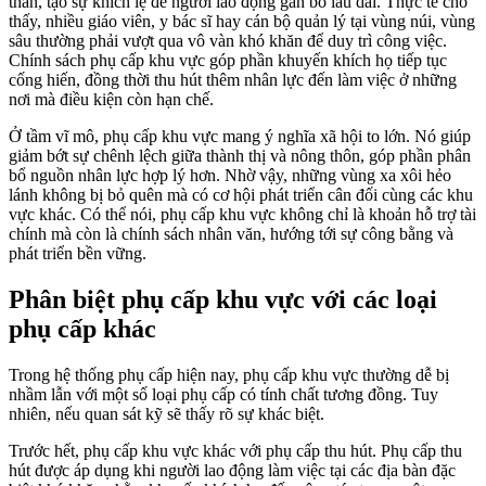
thần, tạo sự khích lệ để người lao động gắn bó lâu dài. Thực tế cho
thấy, nhiều giáo viên, y bác sĩ hay cán bộ quản lý tại vùng núi, vùng
sâu thường phải vượt qua vô vàn khó khăn để duy trì công việc.
Chính sách phụ cấp khu vực góp phần khuyến khích họ tiếp tục
cống hiến, đồng thời thu hút thêm nhân lực đến làm việc ở những
nơi mà điều kiện còn hạn chế.
Ở tầm vĩ mô, phụ cấp khu vực mang ý nghĩa xã hội to lớn. Nó giúp
giảm bớt sự chênh lệch giữa thành thị và nông thôn, góp phần phân
bổ nguồn nhân lực hợp lý hơn. Nhờ vậy, những vùng xa xôi hẻo
lánh không bị bỏ quên mà có cơ hội phát triển cân đối cùng các khu
vực khác. Có thể nói, phụ cấp khu vực không chỉ là khoản hỗ trợ tài
chính mà còn là chính sách nhân văn, hướng tới sự công bằng và
phát triển bền vững.
Phân biệt phụ cấp khu vực với các loại
phụ cấp khác
Trong hệ thống phụ cấp hiện nay, phụ cấp khu vực thường dễ bị
nhầm lẫn với một số loại phụ cấp có tính chất tương đồng. Tuy
nhiên, nếu quan sát kỹ sẽ thấy rõ sự khác biệt.
Trước hết, phụ cấp khu vực khác với phụ cấp thu hút. Phụ cấp thu
hút được áp dụng khi người lao động làm việc tại các địa bàn đặc