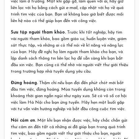
việc làm ở trường. Một khi gặp gỡ, làm quen với ai, hãy giữ
liên lạc với họ bằng cách gửi e-mail, cập nhật với họ về quá
trình tìm việc của bạn. Bạn sẽ không bao giờ biết được mối
liên hệ nào có thể giúp bạn đến với công việc.
Sưu tập người tham khảo.
Trước khi tốt nghiệp, hãy tìm
vài người tham khảo, bao gồm giáo sư, huấn luyện viên, giám
sát thực tập, và những ai có thể nói về kĩ năng và năng lực
của bạn. Hãy đề nghị họ làm người tham khảo cho bạn, và
lập danh sách thông tin liên lạc họ để sẵn sàng khi bạn bắt
đầu xin việc. Bạn cũng có thể nhờ vài người viết thư giới thiệu
trong trường hợp nhà tuyển dụng yêu cầu.
Đừng hoảng.
Thậm chí nếu bạn đợi đến phút chót mới bắt
đầu tìm việc, đừng hoảng. Mùa tuyển dụng không còn trong
khoảng thời gian ngắn ngủi như ngày xưa. Sẽ có vô số cơ hội
việc làm Hà Nội cho bạn ứng tuyển. Hãy hẹn một buổi gặp
với tư vấn viên hướng nghiệp và bắt đầu công cuộc tìm việc.
Nói cảm ơn.
Một khi bạn nhận được việc, hãy chắc chắn gửi
thư cảm ơn đến tất cả những ai đã giúp bạn trong quá trình
tìm việc, bao gồm người viết thư giới thiệu cho bạn, người