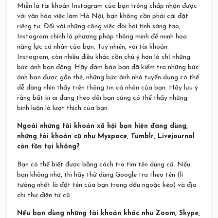
Miễn là tài khoản Instagram của bạn trông chấp nhận được
với văn hóa việc làm Hà Nội, bạn không cần phải cài đặt
riêng tư. Đối với những công việc đòi hỏi tính sáng tạo,
Instagram chính là phương pháp thông minh để minh họa
năng lực cá nhân của bạn. Tuy nhiên, với tài khoản
Instagram, còn nhiều điều khác cần chú ý hơn là chỉ những
bức ảnh bạn đăng. Hãy đảm bảo bạn đã kiểm tra những bức
ảnh bạn được gắn thẻ, những bức ảnh nhà tuyển dụng có thể
dễ dàng nhìn thấy trên thông tin cá nhân của bạn. Hãy lưu ý
rằng bất kì ai đang theo dõi bạn cũng có thể thấy những
bình luận là lượt thích của bạn.
Ngoài những tài khoản xã hội bạn hiện đang dùng,
những tài khoản cũ như Myspace, Tumblr, Livejournal
còn tồn tại không?
Bạn có thể biết được bằng cách tra tìm tên dùng cũ. Nếu
bạn không nhớ, thì hãy thử dùng Google tra theo tên (lí
tưởng nhất là đặt tên của bạn trong dấu ngoặc kép) và địa
chỉ thư điện tử cũ.
Nếu bạn dùng những tài khoản khác như Zoom, Skype,