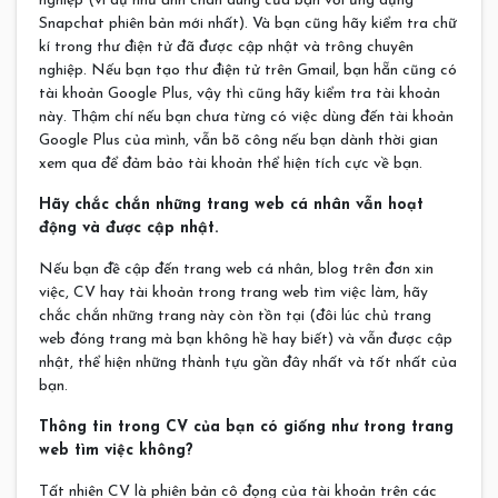
nghiệp (ví dụ như ảnh chân dung của bạn với ứng dụng
Snapchat phiên bản mới nhất). Và bạn cũng hãy kiểm tra chữ
kí trong thư điện tử đã được cập nhật và trông chuyên
nghiệp. Nếu bạn tạo thư điện tử trên Gmail, bạn hẵn cũng có
tài khoản Google Plus, vậy thì cũng hãy kiểm tra tài khoản
này. Thậm chí nếu bạn chưa từng có việc dùng đến tài khoản
Google Plus của mình, vẫn bõ công nếu bạn dành thời gian
xem qua để đảm bảo tài khoản thể hiện tích cực về bạn.
Hãy chắc chắn những trang web cá nhân vẫn hoạt
động và được cập nhật.
Nếu bạn đề cập đến trang web cá nhân, blog trên đơn xin
việc, CV hay tài khoản trong trang web tìm việc làm, hãy
chắc chắn những trang này còn tồn tại (đôi lúc chủ trang
web đóng trang mà bạn không hề hay biết) và vẫn được cập
nhật, thể hiện những thành tựu gần đây nhất và tốt nhất của
bạn.
Thông tin trong CV của bạn có giống như trong trang
web tìm việc không?
Tất nhiên CV là phiên bản cô đọng của tài khoản trên các