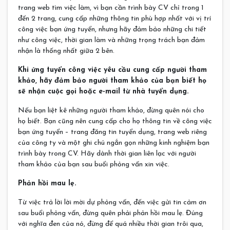
trang web tìm việc làm, vì bạn cần trình bày CV chỉ trong 1
đến 2 trang, cung cấp những thông tin phù hợp nhất với vị trí
công việc bạn ứng tuyển, nhưng hãy đảm bảo những chi tiết
như công việc, thời gian làm và những trọng trách bạn đảm
nhận là thống nhất giữa 2 bên.
Khi ứng tuyển công việc yêu cầu cung cấp người tham
khảo, hãy đảm bảo người tham khảo của bạn biết họ
sẽ nhận cuộc gọi hoặc e-mail từ nhà tuyển dụng.
Nếu bạn liệt kê những người tham khảo, đừng quên nói cho
họ biết. Bạn cũng nên cung cấp cho họ thông tin về công việc
bạn ứng tuyển – trang đăng tin tuyển dụng, trang web riêng
của công ty và một ghi chú ngắn gọn những kinh nghiệm bạn
trình bày trong CV. Hãy dành thời gian liên lạc với người
tham khảo của bạn sau buổi phỏng vấn xin việc.
Phản hồi mau lẹ.
Từ việc trả lời lời mời dự phỏng vấn, đến việc gửi tin cảm ơn
sau buổi phỏng vấn, đừng quên phải phản hồi mau lẹ. Đúng
với nghĩa đen của nó, đừng để quá nhiều thời gian trôi qua,