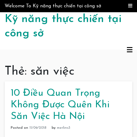
Skip to content
Welcome To Kỹ năng thực chiến tại công sở
Kỹ năng thực chiến tại
công sở
Thẻ:
săn việc
10 Điều Quan Trọng
Không Được Quên Khi
Săn Việc Hà Nội
Posted on
11/09/2018
by
merlins3