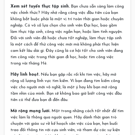
Xem xét tuyển thực tập sinh.
Bạn chưa sẵn sàng làm công
việc chính thức? Hãy nhớ rằng công việc đầu tiên của bạn
không bắt buộc phải là một vị trí toàn thời gian hoặc chuyên
nghiệp. Có vô số lựa chọn cho sinh viên Đại học, bao gồm
làm thực tập sinh, công việc ngắn hạn, hoặc làm tình nguyện.
Đối với sinh viên đã hoặc chưa tốt nghiệp, làm thực tập sinh
là một cách để thử công việc mới mà không phải thực hiện
cam kết lâu dài gì. Đây cũng là cơ hội tốt cho sinh viên đang
tìm công việc trong thời gian đi học, hoặc tìm công việc
trong vài tháng Hè.
Hãy linh hoạt.
Nếu bạn gặp rắc rối khi tìm việc, hãy mở
rộng số lượng lĩnh vực tìm kiếm. Vì bạn đang tìm kiếm công
việc cho người mới vô nghề, là một ý hay khi bạn mở rộng
tầm nhìn của mình. Bạn sẽ không bao giờ biết công việc đầu
tiên có thể đưa bạn đi đến đâu.
Mở rộng mạng lưới.
Một trong những cách tốt nhất để tìm
việc làm là thông qua người quen. Hãy dành thời gian trò
chuyện với giáo sư về kế hoạch săn việc của bạn, hẹn buổi
trao đổi thông tin với cựu sinh viên, và tham dự các sự kiện