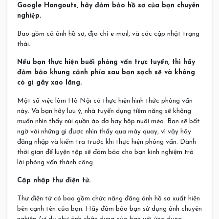
Google Hangouts, hãy đảm bảo hồ sơ của bạn chuyên
nghiệp.
Bao gồm cả ảnh hồ sơ, địa chỉ e-mail, và các cập nhật trạng
thái.
Nếu bạn thực hiện buổi phỏng vấn trực tuyến, thì hãy
đảm bảo khung cảnh phía sau bạn sạch sẽ và không
có gì gây xao lãng.
Một số việc làm Hà Nội có thực hiện hình thức phỏng vấn
này. Và bạn hãy lưu ý, nhà tuyển dụng tiềm năng sẽ không
muốn nhìn thấy núi quần áo dơ hay hộp nuôi mèo. Bạn sẽ bất
ngờ với những gì được nhìn thấy qua máy quay, vì vậy hãy
đăng nhập và kiểm tra trước khi thực hiện phỏng vấn. Dành
thời gian để luyện tập sẽ đảm bảo cho bạn kinh nghiệm trả
lời phỏng vấn thành công.
Cập nhập thư điện tử.
Thư điện tử có bao gồm chức năng đăng ảnh hồ sơ xuất hiện
bên cạnh tên của bạn. Hãy đảm bảo bạn sử dụng ảnh chuyên