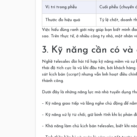
Vị trí trong phễu
Cuối phễu (chuyển đ
Thước đo hiệu quả
Tỷ lệ chốt, doanh t
Việc hiểu đúng ranh giới này giúp bạn biết mình đ
sao. Trên thực tế, ở nhiều công ty nhỏ, một nhân vi
3. Kỹ năng cần có và 
Nghề telesales đòi hỏi tổ hợp kỹ năng mềm và sự k
thái độ tích cực là vũ khí đầu tiên, bởi khách hà
sát kịch bản (script) nhưng vẫn linh hoạt điều chỉ
thành công.
Dưới đây là những năng lực mà nhà tuyển dụng thư
– Kỹ năng giao tiếp và lắng nghe chủ động để nắ
– Kỹ năng xử lý từ chối, giữ bình tĩnh khi bị phản 
– Khả năng làm chủ kịch bản telesales, biết khi nà