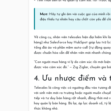
– Tinh thần bền bỉ và quản lý cảm xúc tốt trước áp
Mẹo:
Hãy tự ghi âm vài cuộc gọi của mình rồi 
điệu thiếu tự nhiên hay câu chốt còn yếu để c
Về công cụ, nhân viên telesales hiện đại hiếm kh
hàng) như Salesforce hay HubSpot giúp lưu trữ lịc
tổng đài ảo và phần mềm auto-call (tự động quay s
được chuẩn hóa sẵn để nhân viên mới nhanh chóng 
“Con người mua hàng vì lý do cảm xúc rồi mới biện 
được vào cảm xúc đó.” — Zig Ziglar, chuyên gia b
4. Ưu nhược điểm và
Telesales là công việc có ngưỡng đầu vào tương đ
với sinh viên mới ra trường hoặc người muốn chuyể
tiếp và tư duy bán hàng rất nhanh, đồng thời mở r
hay quản lý bán hàng. Bù lại, áp lực doanh số, tỷ l
thức không nhỏ.