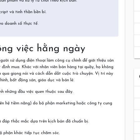
ản phẩm và xử lý từ chối theo kịch bản.
ript và tinh thần bền bỉ.
o doanh số thực tế.
 công việc hằng ngày
gười sử dụng điện thoại làm công cụ chính để giới thiệu sản
 định mua. Khác với nhân viên bán hàng tại quầy, họ không
 qua giọng nói và cách dẫn dắt cuộc trò chuyện. Vị trí này
hính, bất động sản, giáo dục và bán lẻ.
nh những đầu việc quen thuộc sau đây.
iên hệ tiềm năng) do bộ phận marketing hoặc công ty cung
iải đáp thắc mắc dựa trên kịch bản đã chuẩn bị.
bộ phận khác tiếp tục chăm sóc.