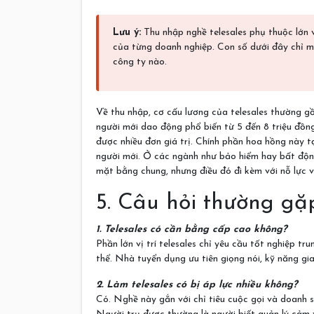
Lưu ý:
Thu nhập nghề telesales phụ thuộc lớn 
của từng doanh nghiệp. Con số dưới đây chỉ 
công ty nào.
Về thu nhập, cơ cấu lương của telesales thường 
người mới dao động phổ biến từ 5 đến 8 triệu đồn
được nhiều đơn giá trị. Chính phần hoa hồng này t
người mới. Ở các ngành như bảo hiểm hay bất độn
mặt bằng chung, nhưng điều đó đi kèm với nỗ lực v
5. Câu hỏi thường gặ
1. Telesales có cần bằng cấp cao không?
Phần lớn vị trí telesales chỉ yêu cầu tốt nghiệp t
thể. Nhà tuyển dụng ưu tiên giọng nói, kỹ năng gia
2. Làm telesales có bị áp lực nhiều không?
Có. Nghề này gắn với chỉ tiêu cuộc gọi và doanh s