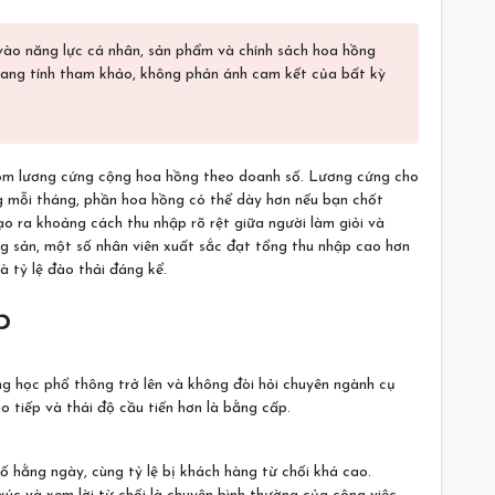
vào năng lực cá nhân, sản phẩm và chính sách hoa hồng
mang tính tham khảo, không phản ánh cam kết của bất kỳ
gồm lương cứng cộng hoa hồng theo doanh số. Lương cứng cho
g mỗi tháng, phần hoa hồng có thể dày hơn nếu bạn chốt
ạo ra khoảng cách thu nhập rõ rệt giữa người làm giỏi và
g sản, một số nhân viên xuất sắc đạt tổng thu nhập cao hơn
à tỷ lệ đào thải đáng kể.
p
rung học phổ thông trở lên và không đòi hỏi chuyên ngành cụ
o tiếp và thái độ cầu tiến hơn là bằng cấp.
ố hằng ngày, cùng tỷ lệ bị khách hàng từ chối khá cao.