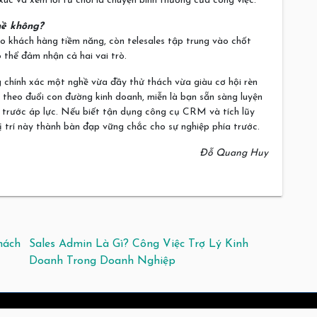
úc và xem lời từ chối là chuyện bình thường của công việc.
hề không?
o khách hàng tiềm năng, còn telesales tập trung vào chốt
 thể đảm nhận cả hai vai trò.
 chính xác một nghề vừa đầy thử thách vừa giàu cơ hội rèn
 theo đuổi con đường kinh doanh, miễn là bạn sẵn sàng luyện
bỉ trước áp lực. Nếu biết tận dụng công cụ CRM và tích lũy
ị trí này thành bàn đạp vững chắc cho sự nghiệp phía trước.
Đỗ Quang Huy
hách
Sales Admin Là Gì? Công Việc Trợ Lý Kinh
Doanh Trong Doanh Nghiệp