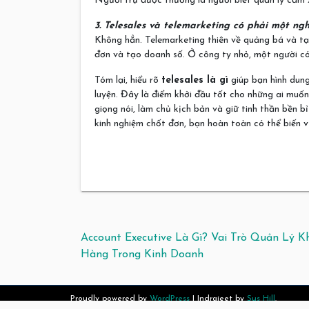
Người trụ được thường là người biết quản lý cảm x
3. Telesales và telemarketing có phải một ng
Không hẳn. Telemarketing thiên về quảng bá và tạ
đơn và tạo doanh số. Ở công ty nhỏ, một người có
Tóm lại, hiểu rõ
telesales là gì
giúp bạn hình dung
luyện. Đây là điểm khởi đầu tốt cho những ai muốn
giọng nói, làm chủ kịch bản và giữ tinh thần bền 
kinh nghiệm chốt đơn, bạn hoàn toàn có thể biến v
Điều hướng bài viết
Account Executive Là Gì? Vai Trò Quản Lý K
Hàng Trong Kinh Doanh
Proudly powered by
WordPress
|
Indrajeet by
Sus Hill
.