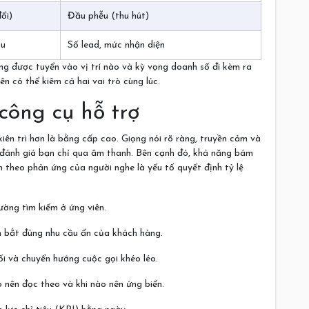
ổi)
Đầu phễu (thu hút)
hu
Số lead, mức nhận diện
ang được tuyển vào vị trí nào và kỳ vọng doanh số đi kèm ra
ên có thể kiêm cả hai vai trò cùng lúc.
công cụ hỗ trợ
iên trì hơn là bằng cấp cao. Giọng nói rõ ràng, truyền cảm và
ng đánh giá bạn chỉ qua âm thanh. Bên cạnh đó, khả năng bám
nh theo phản ứng của người nghe là yếu tố quyết định tỷ lệ
ờng tìm kiếm ở ứng viên.
m bắt đúng nhu cầu ẩn của khách hàng.
đối và chuyển hướng cuộc gọi khéo léo.
o nên đọc theo và khi nào nên ứng biến.