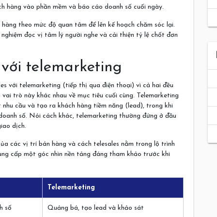
hách hàng vào phần mềm và báo cáo doanh số cuối ngày.
h hàng theo mức độ quan tâm để lên kế hoạch chăm sóc lại.
nh nghiệm đọc vị tâm lý người nghe và cải thiện tỷ lệ chốt đơn
 với telemarketing
 với telemarketing (tiếp thị qua điện thoại) vì cả hai đều
i vai trò này khác nhau về mục tiêu cuối cùng. Telemarketing
 nhu cầu và tạo ra khách hàng tiềm năng (lead), trong khi
 doanh số. Nói cách khác, telemarketing thường đứng ở đầu
iao dịch.
a các vị trí bán hàng và cách telesales nằm trong lộ trình
ng cấp một góc nhìn nền tảng đáng tham khảo trước khi
Telemarketing
h số
Quảng bá, tạo lead và khảo sát