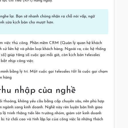
 lực chỉ tiêu (KPI) hằng ngày.
nghe lại. Bạn sẽ nhanh chóng nhận ra chỗ nói vấp, ngữ
hỉnh sửa kịch bản cho mượt hơn.
i làm việc thủ công. Phần mềm CRM (Quản lý quan hệ khách
h sử liên hệ và phân loại khách hàng. Ngoài ra, các hệ thống
ố) giúp tăng số cuộc gọi mỗi giờ, còn kịch bản telesales
bắt nhịp công việc.
minh bằng lý trí. Một cuộc gọi telesales tốt là cuộc gọi chạm
án hàng
 thu nhập của nghề
ối thoáng, không yêu cầu bằng cấp chuyên sâu, nên phù hợp
n ngành sang kinh doanh. Nghề này rèn luyện bản lĩnh giao
a lộ trình thăng tiến lên trưởng nhóm, giám sát kinh doanh
ệ bị từ chối cao và tính lặp lại của công việc là những thách