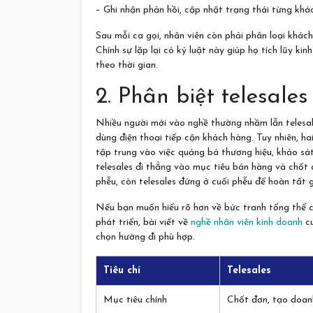
– Ghi nhận phản hồi, cập nhật trạng thái từng k
Sau mỗi ca gọi, nhân viên còn phải phân loại khác
Chính sự lặp lại có kỷ luật này giúp họ tích lũy ki
theo thời gian.
2. Phân biệt telesales
Nhiều người mới vào nghề thường nhầm lẫn telesales
dùng điện thoại tiếp cận khách hàng. Tuy nhiên, ha
tập trung vào việc quảng bá thương hiệu, khảo sát
telesales đi thẳng vào mục tiêu bán hàng và chốt
phễu, còn telesales đứng ở cuối phễu để hoàn tất g
Nếu bạn muốn hiểu rõ hơn về bức tranh tổng thể củ
phát triển, bài viết về
nghề nhân viên kinh doanh
cu
chọn hướng đi phù hợp.
Tiêu chí
Telesales
Mục tiêu chính
Chốt đơn, tạo doan