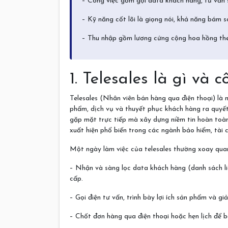
– Công việc gồm gọi data khách hàng, tư vấn s
– Kỹ năng cốt lõi là giọng nói, khả năng bám sc
– Thu nhập gồm lương cứng cộng hoa hồng the
1. Telesales là gì và
Telesales (Nhân viên bán hàng qua điện thoại) là n
phẩm, dịch vụ và thuyết phục khách hàng ra quyết
gặp mặt trực tiếp mà xây dựng niềm tin hoàn toàn
xuất hiện phổ biến trong các ngành bảo hiểm, tài c
Một ngày làm việc của telesales thường xoay qua
– Nhận và sàng lọc data khách hàng (danh sách l
cấp.
– Gọi điện tư vấn, trình bày lợi ích sản phẩm và g
– Chốt đơn hàng qua điện thoại hoặc hẹn lịch để 