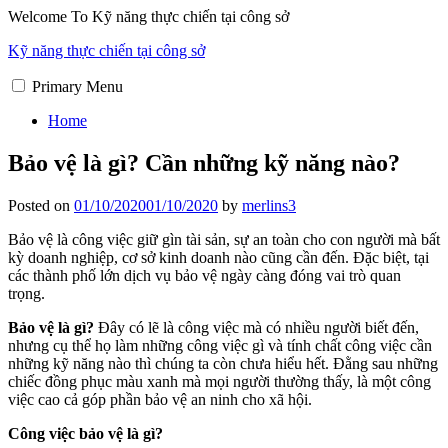
Skip
Welcome To Kỹ năng thực chiến tại công sở
to
Kỹ năng thực chiến tại công sở
content
Primary Menu
Home
Bảo vệ là gì? Cần những kỹ năng nào?
Posted on
01/10/2020
01/10/2020
by
merlins3
Bảo vệ là công việc giữ gìn tài sản, sự an toàn cho con người mà bất
kỳ doanh nghiệp, cơ sở kinh doanh nào cũng cần đến. Đặc biệt, tại
các thành phố lớn dịch vụ bảo vệ ngày càng đóng vai trò quan
trọng.
Bảo vệ là gì?
Đây có lẽ là công việc mà có nhiều người biết đến,
nhưng cụ thể họ làm những công việc gì và tính chất công việc cần
những kỹ năng nào thì chúng ta còn chưa hiểu hết. Đằng sau những
chiếc đồng phục màu xanh mà mọi người thường thấy, là một công
việc cao cả góp phần bảo vệ an ninh cho xã hội.
Công việc bảo vệ là gì?