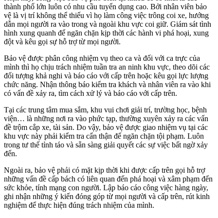
thành phố lớn luôn có nhu cầu tuyển dụng cao. Bởi nhân viên bảo
vệ là vị trí không thể thiếu vì họ làm công việc trông coi xe, hướng
dẫn mọi người ra vào trong và ngoài khu vực coi giữ. Giám sát tình
hình xung quanh để ngăn chặn kịp thời các hành vi phá hoại, xung
đột và kêu gọi sự hỗ trợ từ mọi người.
Bảo vệ được phân công nhiệm vụ theo ca và đối với ca trực của
mình thì họ chịu trách nhiệm tuần tra an ninh khu vực, theo dõi các
đối tượng khả nghi và báo cáo với cấp trên hoặc kêu gọi lực lượng
chức năng. Nhận thông báo kiểm tra khách và nhân viên ra vào khi
có vấn đề xảy ra, tìm cách xử lý và báo cáo với cấp trên.
Tại các trung tâm mua sắm, khu vui chơi giải trí, trường học, bệnh
viện… là những nơi ra vào phức tạp, thường xuyên xảy ra các vấn
đề trộm cắp xe, tài sản. Do vậy, bảo vệ được giao nhiệm vụ tại các
khu vực này phải kiểm tra cẩn thận để ngăn chặn tội phạm. Luôn
trong tư thế tỉnh táo và sẵn sàng giải quyết các sự việc bất ngờ xảy
đến.
Ngoài ra, bảo vệ phải có mặt kịp thời khi được cấp trên gọi hỗ trợ
những vấn đề cấp bách có liên quan đến phá hoại và xâm phạm đến
sức khỏe, tính mạng con người. Lập báo cáo công việc hàng ngày,
ghi nhận những ý kiến đóng góp từ mọi người và cấp trên, rút kinh
nghiệm để thực hiện đúng trách nhiệm của mình.