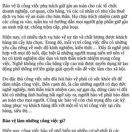
Bảo vệ là công việc phụ trách giữ gìn an toàn cho các tổ chức
doanh nghiệp, cơ quan, cửa hàng, và các cá nhân có nhu cầu thuê
dịch vụ bảo vệ an toàn cho bản thân. Họ chịu trách nhiệm canh giữ
các cổng ra vào, tuần tra và hướng dẫn mọi người góp phần giữ gìn
an ninh trật tự, chống trộm cắp, phá hoại.
Hiện nay, có nhiều dịch vụ bảo vệ uy tín và chất lượng được khách
hàng tin cậy lựa chọn. Trong đó, mỗi vị trí công việc đều có những
yêu cầu riêng về mức độ kinh nghiệm, kiến thức… Đây là nghề phù
hợp với mọi độ tuổi, đặc biệt là những người trung niên trở nên vì
họ có kinh nghiệm dày dạn và tinh thần trách nhiệm trong công
việc. Nghề không yêu cầu bằng cấp cao mà được tuyển dụng từ lao
động phổ thông trở lên giúp giải quyết vấn đề việc làm cho xã hội.
Do đặc thù công việc nên đòi hỏi bảo vệ phải có sức khỏe tốt để
đảm nhận công việc. Bên cạnh đó, là cần những người có đạo đức
nghề nghiệp, tinh thần trách nhiệm cao, sự gạn dạ, dũng cảm vì đôi
khi có những tình huống bất ngờ xảy ra, người bảo vệ phải bảo đảm
an toàn cho mọi người. Công tác bảo vệ còn chú trọng đến các kỹ
năng phục vụ khách hàng đối với một số vị trí công việc tại cửa
hàng, siêu thị…
Bảo vệ làm những công việc gì?
Hiện nay, công việc bảo vệ phổ biến tại nhiều cơ sở nhất là các