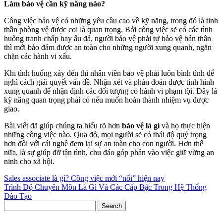
Làm bảo vệ cần kỹ năng nào?
Công việc bảo vệ có những yêu cầu cao về kỹ năng, trong đó là tinh
thần phòng vệ được coi là quan trọng. Bởi công việc sẽ có các tình
huống tranh chấp hay ấu đả, người bảo vệ phải tự bảo vệ bản thân
thì mới bảo đảm được an toàn cho những người xung quanh, ngăn
chặn các hành vi xấu.
Khi tình huống xảy đến thì nhân viên bảo vệ phải luôn bình tĩnh để
nghĩ cách giải quyết vấn đề. Nhận xét và phán đoán được tình hình
xung quanh để nhận định các đối tượng có hành vi phạm tội. Đây là
kỹ năng quan trọng phải có nếu muốn hoàn thành nhiệm vụ được
giao.
Bài viết đã giúp chúng ta hiểu rõ hơn
bảo vệ là gì
và họ thực hiện
những công việc nào. Qua đó, mọi người sẽ có thái độ quý trọng
hơn đối với cái nghề đem lại sự an toàn cho con người. Hơn thế
nữa, là sự giúp đỡ tận tình, chu đáo góp phần vào việc giữ vững an
ninh cho xã hội.
Điều
Sales associate là gì? Công việc mới “nổi” hiện nay
Trình Độ Chuyên Môn Là Gì Và Các Cấp Bậc Trong Hệ Thống
hướng
Đào Tạo
bài
Search
viết